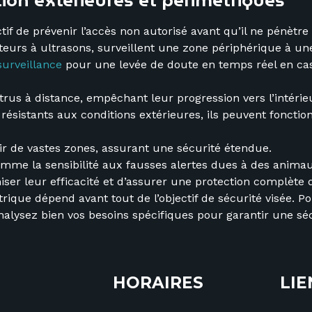
tion extérieures et périmétriques
if de prévenir l’accès non autorisé avant qu’il ne pénètre
teurs à ultrasons, surveillent une zone périphérique à une
surveillance
pour une levée de doute en temps réel en cas 
intrus à distance, empêchant leur progression vers l’intérie
ésistants aux conditions extérieures, ils peuvent fonctio
ir de vastes zones, assurant une sécurité étendue.
comme la sensibilité aux fausses alertes dues à des anima
iser leur efficacité et d’assurer une protection complète d
trique dépend avant tout de l’objectif de sécurité visée. P
ysez bien vos besoins spécifiques pour garantir une séc
HORAIRES
LIE