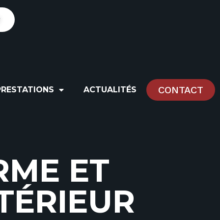
r
CONTACT
PRESTATIONS
ACTUALITÉS
R
M
E
E
T
T
É
R
I
E
U
R