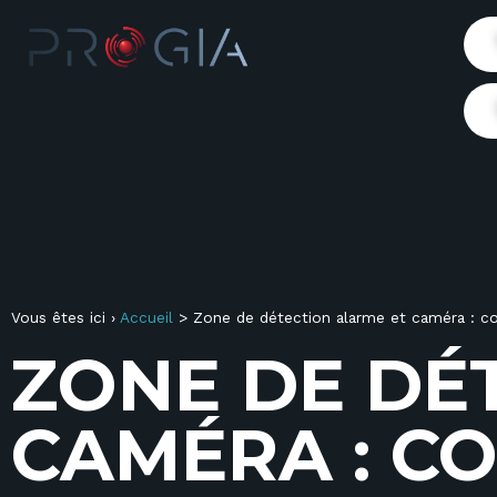
Vous êtes ici ›
Accueil
>
Zone de détection alarme et caméra : com
Z
O
N
E
D
E
D
É
C
A
M
É
R
A
:
C