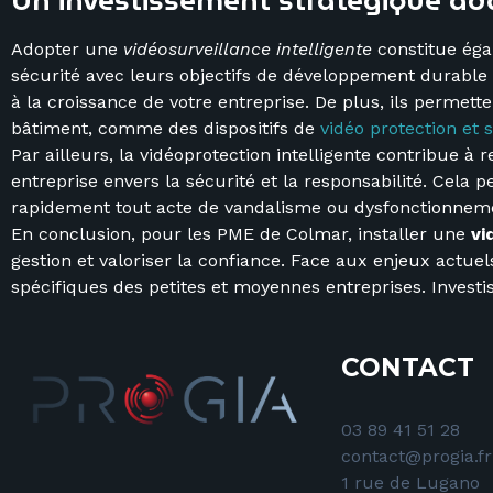
Un investissement stratégique ada
Adopter une
vidéosurveillance intelligente
constitue éga
sécurité avec leurs objectifs de développement durable e
à la croissance de votre entreprise. De plus, ils permett
bâtiment, comme des dispositifs de
vidéo protection et 
Par ailleurs, la vidéoprotection intelligente contribue à
entreprise envers la sécurité et la responsabilité. Cela 
rapidement tout acte de vandalisme ou dysfonctionnem
En conclusion, pour les PME de Colmar, installer une
vi
gestion et valoriser la confiance. Face aux enjeux actue
spécifiques des petites et moyennes entreprises. Investis
CONTACT
03 89 41 51 28
contact@progia.fr
1 rue de Lugano