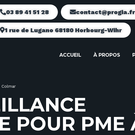
03 89 41 51 28
contact@progia.f
1 rue de Lugano 68180 Horbourg-Wihr
ACCUEIL
À PROPOS
à Colmar
E
I
L
L
A
N
C
E
E
P
O
U
R
P
M
E