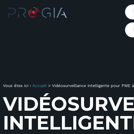
Vous êtes ici ›
Accueil
>
Vidéosurveillance intelligente pour PME 
V
I
D
É
O
S
U
R
V
I
N
T
E
L
L
I
G
E
N
T