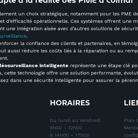
pté à la réalité des PME à Colmar
lement un choix stratégique, notamment pour les PME de
t d’efficacité opérationnelle. Ces systèmes offrent une m
ent une intégration aisée avec d’autres solutions de sécur
surveillance
.
 renforcer la confiance des clients et partenaires, en témo
peut aussi réduire les coûts liés à la réparation ou au re
ent.
déosurveillance intelligente
représente une étape clé pou
ls, cette technologie offre une solution performante, évolu
sez dans une sécurité intelligente pour assurer la pérennit
HORAIRES
LIE
Du lundi au Vendredi
Plan d
9h00 – 12h00
Menti
& 14h00 – 17h00
confid