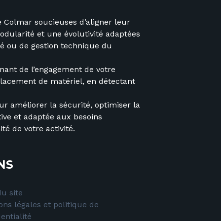
 Colmar soucieuses d’aligner leur
odularité et une évolutivité adaptées
ité ou de gestion technique du
ignant de l’engagement de votre
mplacement de matériel, en détectant
r améliorer la sécurité, optimiser la
tive et adaptée aux besoins
é de votre activité.
NS
u site
ons légales et politique de
entialité