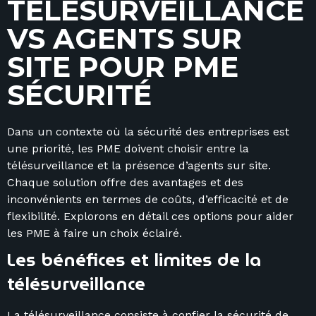
T
É
L
É
S
U
R
V
E
I
L
L
A
N
C
E
V
S
A
G
E
N
T
S
S
U
R
S
I
T
E
P
O
U
R
P
M
E
S
É
C
U
R
I
T
É
Dans un contexte où la sécurité des entreprises est
une priorité, les PME doivent choisir entre la
télésurveillance et la présence d’agents sur site.
Chaque solution offre des avantages et des
inconvénients en termes de coûts, d’efficacité et de
flexibilité. Explorons en détail ces options pour aider
les PME à faire un choix éclairé.
Les bénéfices et limites de la
télésurveillance
La télésurveillance consiste à confier la sécurité de