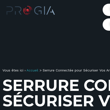
Vous êtes ici ›
Accueil
>
Serrure Connectée pour Sécuriser Vos Ar
S
E
R
R
U
R
E
C
O
S
É
C
U
R
I
S
E
R
V