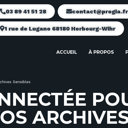
03 89 41 51 28
contact@progia.f
1 rue de Lugano 68180 Horbourg-Wihr
ACCUEIL
À PROPOS
chives Sensibles
N
N
E
C
T
É
E
P
O
O
S
A
R
C
H
I
V
E