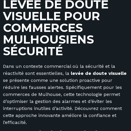
L
E
V
E
E
D
E
D
O
U
T
E
V
I
S
U
E
L
L
E
P
O
U
R
C
O
M
M
E
R
C
E
S
M
U
L
H
O
U
S
I
E
N
S
S
É
C
U
R
I
T
É
Dans un contexte commercial où la sécurité et la
réactivité sont essentielles, la
levée de doute visuelle
se présente comme une solution proactive pour
réduire les fausses alertes. Spécifiquement pour les
commerces de Mulhouse, cette technologie permet
d’optimiser la gestion des alarmes et d’éviter les
interruptions inutiles d’activité. Découvrez comment
cette approche innovante améliore la confiance et
l’efficacité.