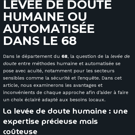
L
E
V
É
E
D
E
D
O
U
T
E
H
U
M
A
I
N
E
O
U
A
U
T
O
M
A
T
I
S
É
E
D
A
N
S
L
E
6
8
Dans le département du
68
, la question de la
levée de
doute
entre méthodes humaine et automatisée se
pose avec acuité, notamment pour les secteurs
sensibles comme la sécurité et l’enquête. Dans cet
article, nous examinerons les avantages et
inconvénients de chaque approche afin d’aider à faire
un choix éclairé adapté aux besoins locaux.
La levée de doute humaine : une
expertise précieuse mais
coûteuse