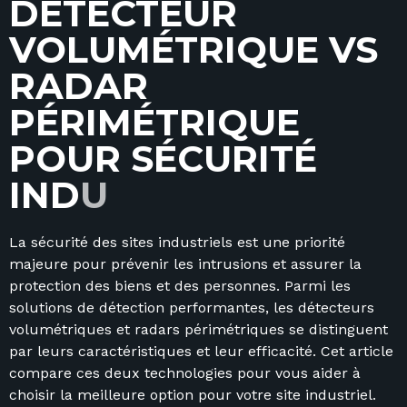
D
É
T
E
C
T
E
U
R
V
O
L
U
M
É
T
R
I
Q
U
E
V
S
R
A
D
A
R
P
É
R
I
M
É
T
R
I
Q
U
E
P
O
U
R
S
É
C
U
R
I
T
É
I
N
D
U
S
T
La sécurité des sites industriels est une priorité
majeure pour prévenir les intrusions et assurer la
protection des biens et des personnes. Parmi les
solutions de détection performantes, les détecteurs
volumétriques et radars périmétriques se distinguent
par leurs caractéristiques et leur efficacité. Cet article
compare ces deux technologies pour vous aider à
choisir la meilleure option pour votre site industriel.