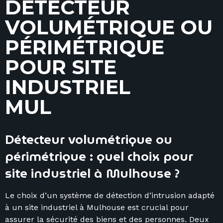
D
É
T
E
C
T
E
U
R
V
O
L
U
M
É
T
R
I
Q
U
E
O
U
P
É
R
I
M
É
T
R
I
Q
U
E
P
O
U
R
S
I
T
E
I
N
D
U
S
T
R
I
E
L
M
U
L
H
O
U
Détecteur volumétrique ou
périmétrique : quel choix pour
site industriel à Mulhouse ?
Le choix d’un système de détection d’intrusion adapté
à un site industriel à Mulhouse est crucial pour
assurer la sécurité des biens et des personnes. Deux