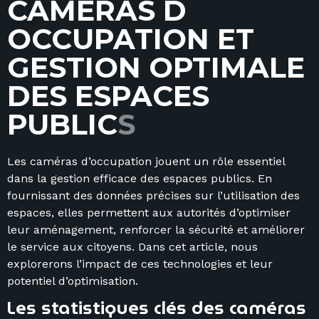
C
A
M
É
R
A
S
D
O
C
C
U
P
A
T
I
O
N
E
T
G
E
S
T
I
O
N
O
P
T
I
M
A
L
E
D
E
S
E
S
P
A
C
E
S
P
U
B
L
I
C
S
Les caméras d’occupation jouent un rôle essentiel
dans la gestion efficace des espaces publics. En
fournissant des données précises sur l’utilisation des
espaces, elles permettent aux autorités d’optimiser
leur aménagement, renforcer la sécurité et améliorer
le service aux citoyens. Dans cet article, nous
explorerons l’impact de ces technologies et leur
potentiel d’optimisation.
Les statistiques clés des caméras