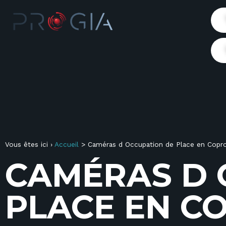
Vous êtes ici ›
Accueil
>
Caméras d Occupation de Place en Coprop
C
A
M
É
R
A
S
D
P
L
A
C
E
E
N
C