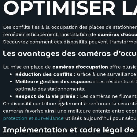
O
P
T
I
M
I
S
E
R
L
Les conflits liés à la occupation des places de station
remédier efficacement, l’installation de
caméras d’occu
Découvrez comment ces dispositifs peuvent transformer l
Les avantages des caméras d’occup
La mise en place de
caméras d’occupation
offre plusie
Réduction des conflits :
Grâce à une surveillance 
Meilleure gestion des espaces :
Les résidents et l
optimale des stationnements.
Respect de la vie privée :
Les caméras ne filment qu
Ce dispositif contribue également à renforcer la sécuri
caméras favorise ainsi une meilleure entente entre copr
protection et surveillance
utilisés aujourd’hui pour sécu
Implémentation et cadre légal de l