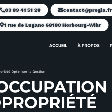
03 89 41 51 28
contact@progia.f
1 rue de Lugano 68180 Horbourg-Wihr
ACCUEIL
À PROPOS
riété Optimiser la Gestion
O
C
C
U
P
A
T
I
O
N
O
P
R
O
P
R
I
É
T
É