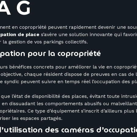
A
G
E
S
T
I
nement en copropriété peuvent rapidement devenir une sour
pation de place
s’avère une solution innovante qui favoris
a gestion de vos parkings collectifs.
ation pour la copropriété
urs bénéfices concrets pour améliorer la vie en copropriét
objective, chaque résident dispose de preuves en cas de li
e syndic peuvent suivre en temps réel l’occupation des pla
e l’état de disponibilité des places, évitant toute intrus
té en dissuadant les comportements abusifs ou malveillant
opriétaires. Ce type d’équipement s’inscrit d’ailleurs pl
riser les espaces partagés.
’utilisation des caméras d’occupat