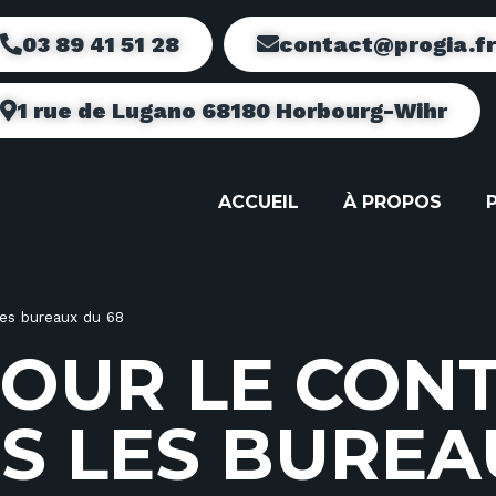
03 89 41 51 28
contact@progia.f
1 rue de Lugano 68180 Horbourg-Wihr
ACCUEIL
À PROPOS
les bureaux du 68
O
U
R
L
E
C
O
N
N
S
L
E
S
B
U
R
E
A