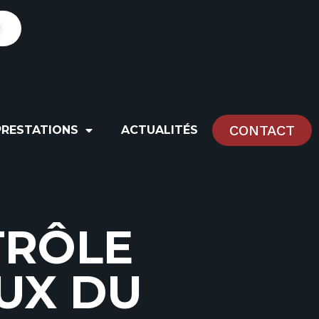
r
CONTACT
PRESTATIONS
ACTUALITÉS
T
R
Ô
L
E
U
X
D
U