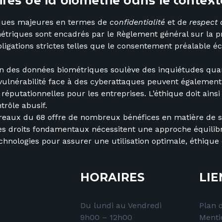
ires de la biométrie dans le contex
iques majeures en termes de
confidentialité
et de
respect 
métriques sont encadrés par le Règlement général sur la pr
bligations strictes telles que le consentement préalable éc
tion des données biométriques soulève des inquiétudes quan
e vulnérabilité face à des cyberattaques peuvent égalemen
éputationnelles pour les entreprises. L’éthique doit ainsi
trôle abusif.
reaux du 68 offre de nombreux bénéfices en matière de sé
t des droits fondamentaux nécessitent une approche équilib
nologies pour assurer une utilisation optimale, éthique 
HORAIRES
LIE
Du lundi au Vendredi
Plan d
9h00 – 12h00
Menti