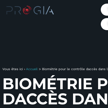
Vous êtes ici ›
Accueil
>
Biométrie pour le contrôle daccès dans 
B
I
O
M
É
T
R
I
E
P
D
A
C
C
È
S
D
A