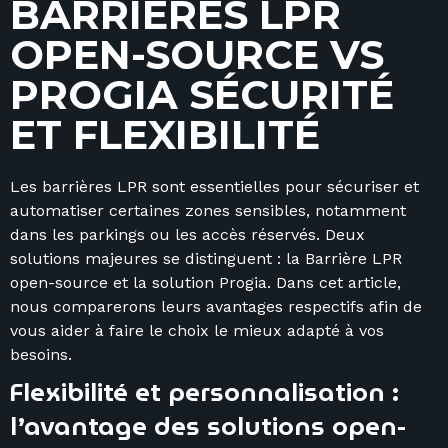
B
A
R
R
I
È
R
E
S
L
P
R
O
P
E
N
-
S
O
U
R
C
E
V
S
P
R
O
G
I
A
S
É
C
U
R
I
T
É
E
T
F
L
E
X
I
B
I
L
I
T
É
Les barrières LPR sont essentielles pour sécuriser et
automatiser certaines zones sensibles, notamment
dans les parkings ou les accès réservés. Deux
solutions majeures se distinguent : la Barrière LPR
open-source et la solution Progia. Dans cet article,
nous comparerons leurs avantages respectifs afin de
vous aider à faire le choix le mieux adapté à vos
besoins.
Flexibilité et personnalisation :
l’avantage des solutions open-